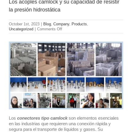
Los acoples camlock y su capacidad de resistir
la presión hidrostática
October 1st, 2023
|
Blog
,
Company
,
Products
,
on
Uncategorized
|
Comments Off
Los
acoples
camlock
y
su
capacidad
de
resistir
la
presión
hidrostática
Los
conectores tipo camlock
son elementos esenciales
en las industrias que requieren una conexión rápida y
segura para el transporte de líquidos y gases. Su