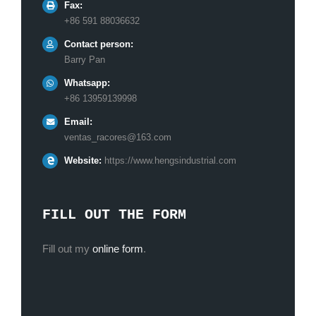
Fax:
+86 591 88036632
Contact person:
Barry Pan
Whatsapp:
+86 13959139998
Email:
ventas_racores@163.com
Website:
https://www.hengsindustrial.com
FILL OUT THE FORM
Fill out my
online form
.