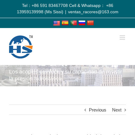
Tel：+86 591 83467708 Cell & Whatsapp： +86
13959139998 (Ms Sissi)
|
ventas_racores@163.com
Los acoples camlock y su capacidad de resistir
la presión hidrostática
Previous
Next