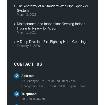
The Anatomy of a Standard Wet-Pipe Sprinkler
System
March 3, 2026
Maintenance and Inspection: Keeping Indoor
Hydrants Ready for Action
March 1, 2026
A Deep Dive into Fire Fighting Hose Couplings
February 5, 2026
CONTACT US
Address:
195 Zhangbei Rd., Yexia Industrial Zone,
Changshan Dist., Fuzhou 350001 Fujian, China
Telephone:
+86 591 83467708