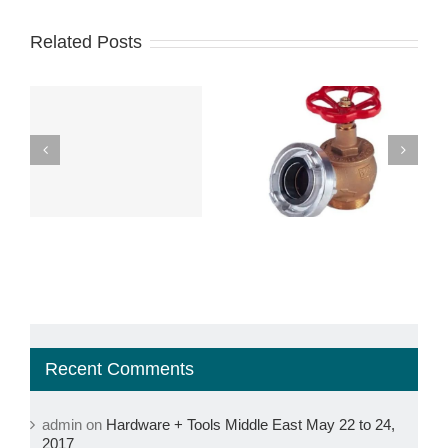
Related Posts
s,
The Fire Hydrant:
The Critical
The Most Popular
Importance of
Tree in the
Inspection, Testing,
e
Neighborhood
and Maintenance
Recent Comments
admin
on
Hardware + Tools Middle East May 22 to 24,
2017