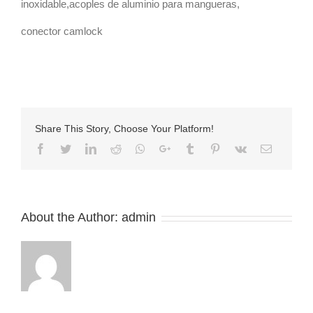
inoxidable,acoples de aluminio para mangueras,
conector camlock
Share This Story, Choose Your Platform!
Facebook
Twitter
LinkedIn
Reddit
Whatsapp
Google+
Tumblr
Pinterest
Vk
Email
About the Author:
admin